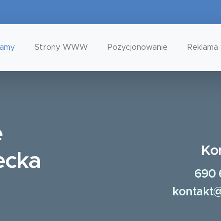
tamy
Strony WWW
Pozycjonowanie
Reklama 
e
Ko
ecka
690 
kontakt@