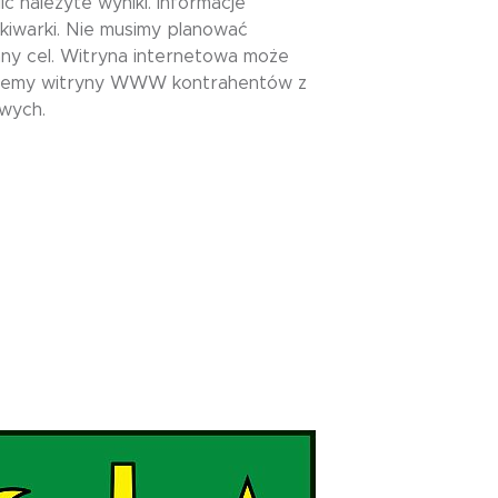
ić należyte wyniki. Informacje
kiwarki. Nie musimy planować
y cel. Witryna internetowa może
nsujemy witryny WWW kontrahentów z
owych.