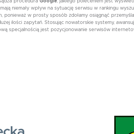
zsądza procedura
Google
, jakiego poleceniem jest wyświetl
mają niemały wpływ na sytuację serwisu w rankingu wyszu
 ponieważ w prosty sposób zdołamy osiągnąć przemyślan
użej ilości zapytań. Stosując nowatorskie systemy, awa
zową specjalnością jest pozycjonowanie serwisów internet
ecka