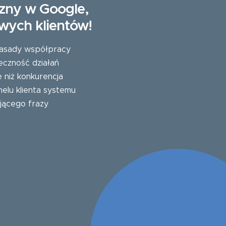
zny w Google,
wych klientów!
 zasady współpracy
eczność działań
e niż konkurencja
elu klienta systemu
jącego frazy