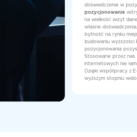
doświadczenie w poz
pozycjonowanie
witr
na wielkość wizyt dan
własne doświadczenia, 
bytność na rynku mie
budowaniu wyższości k
pozycjonowania pozys
Stosowane przez nas t
internetowych nie łam
Dzięki współpracy z E
wyższym stopniu widoc