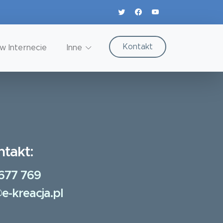
Kontakt
w Internecie
Inne
ntakt:
677 769
e-kreacja.pl