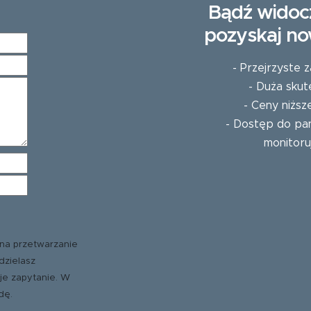
Bądź widoc
pozyskaj no
- Przejrzyste
- Duża skut
- Ceny niższ
- Dostęp do pan
monitoru
na przetwarzanie
dzielasz
je zapytanie. W
dę.