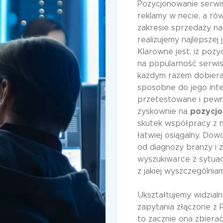
Pozycjonowanie serwi
reklamy w necie, a ró
zakresie sprzedaży na
realizujemy najlepsze
Klarowne jest, iż poz
na popularność serwis
każdym razem dobier
sposobne do jego inte
przetestowane i pew
zyskownie na
pozycjo
skutek współpracy z 
łatwiej osiągalny. Do
od diagnozy branży i 
wyszukiwarce z sytuac
z jakiej wyszczególniam
Ukształtujemy widzial
zapytania złączone z 
to zacznie ona zbiera