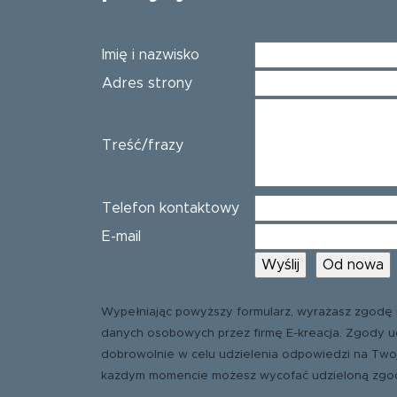
Imię i nazwisko
Adres strony
Treść/frazy
Telefon kontaktowy
E-mail
Wypełniając powyższy formularz, wyrażasz zgodę 
danych osobowych przez firmę E-kreacja. Zgody u
dobrowolnie w celu udzielenia odpowiedzi na Two
każdym momencie możesz wycofać udzieloną zgo