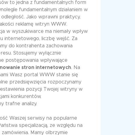
sów to jedna z fundamentalnych form
wnolegle fundamentalnym działaniem w
 odległość. Jako wprawni praktycy,
j jakości reklamę witryn WWW.
ycja w wyszukiwarce ma niemały wpływ
u internetowego, liczbę wejść. Za
amy do kontrahenta zachowania
resu. Stosujemy wyłącznie
ne postępowania wpływające
nowanie stron internetowych
. Na
nami Wasz portal WWW stanie się
wolne przedsięwzięcia rozpoczynamy
zestawienia pozycji Twojej witryny w
jami konkurentów,
y trafne analizy.
ność Waszej serwisy na popularne
Państwa specjalizacją, ze względu na
ć zamówienia. Mamy olbrzymie