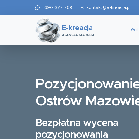
690 677 769
kontakt@e-kreacja.pl
E-kreacja
Wi
AGENCJA SEO/SEM
Pozycjonowani
Ostrów Mazowi
Bezpłatna wycena
pozycjonowania