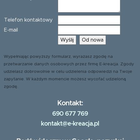
Telefon kontaktowy
E-mail
Wypełniając powyższy formularz, wyrażasz zgodę na
przetwarzanie danych osobowych przez firmę E-kreacja. Zgody
udzielasz dobrowolnie w celu udzielenia odpowiedzi na Twoje
zapytanie. W każdym momencie możesz wycofać udzieloną
zgodę.
Kontakt:
690 677 769
kontakt@e-kreacja.pl