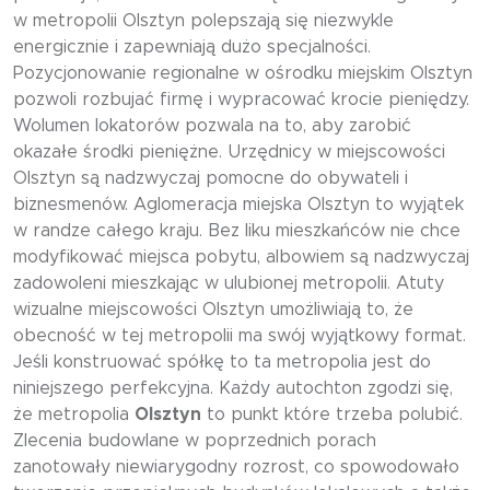
w metropolii Olsztyn polepszają się niezwykle
energicznie i zapewniają dużo specjalności.
Pozycjonowanie regionalne w ośrodku miejskim Olsztyn
pozwoli rozbujać firmę i wypracować krocie pieniędzy.
Wolumen lokatorów pozwala na to, aby zarobić
okazałe środki pieniężne. Urzędnicy w miejscowości
Olsztyn są nadzwyczaj pomocne do obywateli i
biznesmenów. Aglomeracja miejska Olsztyn to wyjątek
w randze całego kraju. Bez liku mieszkańców nie chce
modyfikować miejsca pobytu, albowiem są nadzwyczaj
zadowoleni mieszkając w ulubionej metropolii. Atuty
wizualne miejscowości Olsztyn umożliwiają to, że
obecność w tej metropolii ma swój wyjątkowy format.
Jeśli konstruować spółkę to ta metropolia jest do
niniejszego perfekcyjna. Każdy autochton zgodzi się,
że metropolia
Olsztyn
to punkt które trzeba polubić.
Zlecenia budowlane w poprzednich porach
zanotowały niewiarygodny rozrost, co spowodowało