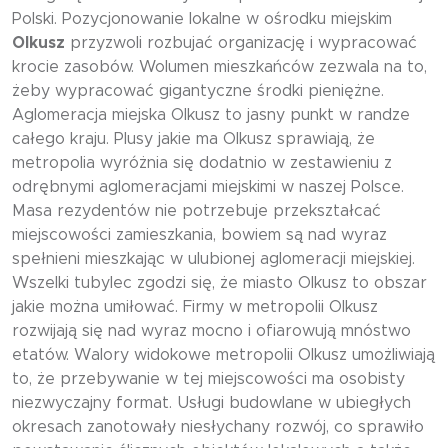
Polski. Pozycjonowanie lokalne w ośrodku miejskim
Olkusz
przyzwoli rozbujać organizację i wypracować
krocie zasobów. Wolumen mieszkańców zezwala na to,
żeby wypracować gigantyczne środki pieniężne.
Aglomeracja miejska Olkusz to jasny punkt w randze
całego kraju. Plusy jakie ma Olkusz sprawiają, że
metropolia wyróżnia się dodatnio w zestawieniu z
odrębnymi aglomeracjami miejskimi w naszej Polsce.
Masa rezydentów nie potrzebuje przekształcać
miejscowości zamieszkania, bowiem są nad wyraz
spełnieni mieszkając w ulubionej aglomeracji miejskiej.
Wszelki tubylec zgodzi się, że miasto Olkusz to obszar
jakie można umiłować. Firmy w metropolii Olkusz
rozwijają się nad wyraz mocno i ofiarowują mnóstwo
etatów. Walory widokowe metropolii Olkusz umożliwiają
to, że przebywanie w tej miejscowości ma osobisty
niezwyczajny format. Usługi budowlane w ubiegłych
okresach zanotowały niesłychany rozwój, co sprawiło