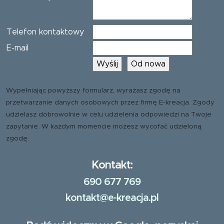
Telefon kontaktowy
E-mail
Wypełniając powyższy formularz, wyrażasz zgodę na
przetwarzanie danych osobowych przez firmę E-kreacja. Zgody
udzielasz dobrowolnie w celu udzielenia odpowiedzi na Twoje
zapytanie. W każdym momencie możesz wycofać udzieloną
zgodę.
Kontakt:
690 677 769
kontakt@e-kreacja.pl