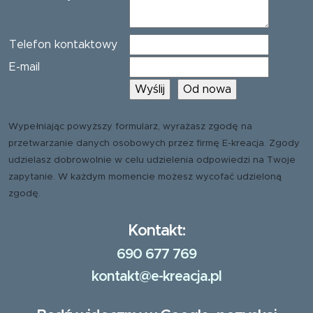
Telefon kontaktowy
E-mail
Wypełniając powyższy formularz, wyrażasz zgodę na
przetwarzanie danych osobowych przez firmę E-kreacja. Zgody
udzielasz dobrowolnie w celu udzielenia odpowiedzi na Twoje
zapytanie. W każdym momencie możesz wycofać udzieloną
zgodę.
Kontakt:
690 677 769
kontakt@e-kreacja.pl