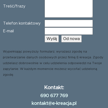
Treść/frazy
Telefon kontaktowy
E-mail
Wypełniając powyższy formularz, wyrażasz zgodę na
przetwarzanie danych osobowych przez firmę E-kreacja. Zgody
udzielasz dobrowolnie w celu udzielenia odpowiedzi na Twoje
zapytanie. W każdym momencie możesz wycofać udzieloną
zgodę.
Kontakt:
690 677 769
kontakt@e-kreacja.pl