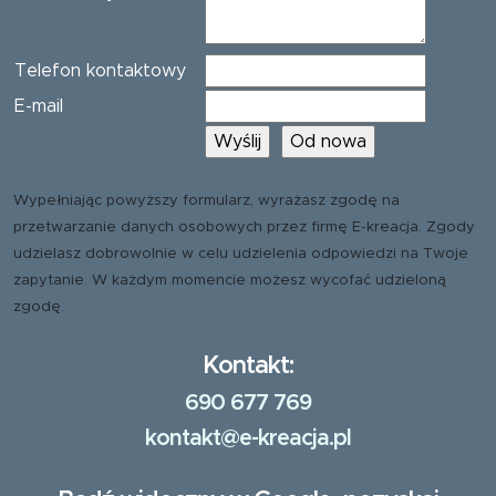
Telefon kontaktowy
E-mail
Wypełniając powyższy formularz, wyrażasz zgodę na
przetwarzanie danych osobowych przez firmę E-kreacja. Zgody
udzielasz dobrowolnie w celu udzielenia odpowiedzi na Twoje
zapytanie. W każdym momencie możesz wycofać udzieloną
zgodę.
Kontakt:
690 677 769
kontakt@e-kreacja.pl