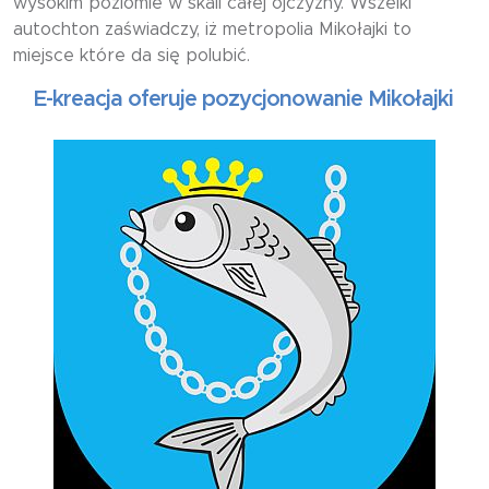
wysokim poziomie w skali całej ojczyzny. Wszelki
autochton zaświadczy, iż metropolia Mikołajki to
miejsce które da się polubić.
-kreacja oferuje pozycjonowanie Mikołajki