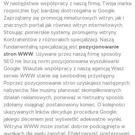
W następstwie współpracy z naszą firmą, Twoja marka
rozpocznie być bardziej dostrzegalna w Google.
Zaprzątamy się promocją miniaturowych witryn, jak i
znacznych portali jak również witryn internetowych.
Stosując pionierskie systemy, promujemy witryny
Kontrahentów z różnorakich specjalizacji. Naszą
fundamentalną specjalizacją jest
pozycjonowanie
stron WWW
. Używane przez naszą firmę sposoby
SEO nie burzą norm pozycjonowania wyszukiwarki
Google. Wskutek współpracy z naszą agencją Wasz
serwis WWW stanie się swobodniej przystępny.
Poprzez pozycjonowanie stron uzyskujesz następnych
nabywców. Nie musimy planować skomplikowanych
działań reklamowych, ponieważ w nietrudny sposób
zdołamy osiągnąć postanowiony koniec. O kolejności
ukazywanych linków decyduje procedura Google,
jakiego zleceniem jest wyświetlić adekwatne wyniki.
Witryna WWW może zostać dobrze podciągnięta w
wynikach dla wielu zapytań. Efektywność postępowań