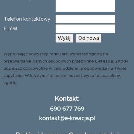
Telefon kontaktowy
E-mail
Wypełniając powyższy formularz, wyrażasz zgodę na
przetwarzanie danych osobowych przez firmę E-kreacja. Zgody
udzielasz dobrowolnie w celu udzielenia odpowiedzi na Twoje
zapytanie. W każdym momencie możesz wycofać udzieloną
zgodę.
Kontakt:
690 677 769
kontakt@e-kreacja.pl