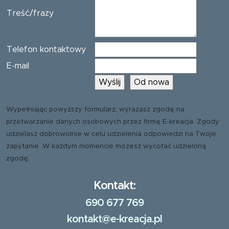
Treść/frazy
Telefon kontaktowy
E-mail
Wypełniając powyższy formularz, wyrażasz zgodę na
przetwarzanie danych osobowych przez firmę E-kreacja. Zgody
udzielasz dobrowolnie w celu udzielenia odpowiedzi na Twoje
zapytanie. W każdym momencie możesz wycofać udzieloną
zgodę.
Kontakt:
690 677 769
kontakt@e-kreacja.pl