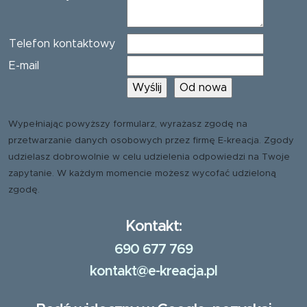
Telefon kontaktowy
E-mail
Wypełniając powyższy formularz, wyrażasz zgodę na
przetwarzanie danych osobowych przez firmę E-kreacja. Zgody
udzielasz dobrowolnie w celu udzielenia odpowiedzi na Twoje
zapytanie. W każdym momencie możesz wycofać udzieloną
zgodę.
Kontakt:
690 677 769
kontakt@e-kreacja.pl