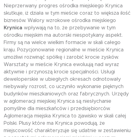
Nieprzerwany progres ośrodka miejskiego Krynica
skutkuje, iż działa w tym mieście coraz to większa ilość
biznesów. Walory wzrokowe ośrodka miejskiego
Krynica
wpływają na to, że przebywanie w tym
ośrodku miejskim ma autorski niespotykany aspekt.
Firmy są na wielce wielkim formacie w skali całego
kraju. Pozycjonowanie regionalne w mieście Krynica
umożliwi rozwinąć spółkę i zarobić krocie zysków.
Warsztaty w mieście Krynica ewoluują nad wyraz
aktywnie i przynoszą krocie specjalności. Usługi
deweloperskie w ubiegłych okresach odnotowały
niebywały rozrost, co uczyniło wykonanie pięknych
budynków mieszkaniowych oraz fabrycznych. Urzędy
w aglomeracji miejskiej Krynica są niesłychanie
pomyślne dla mieszkańców i przedsiębiorców.
Aglomeracja miejska Krynica to zjawisko w skali całej
Polski. Plusy które ma Krynica powodują, że
miejscowość charakteryzuje się udatnie w zestawieniu