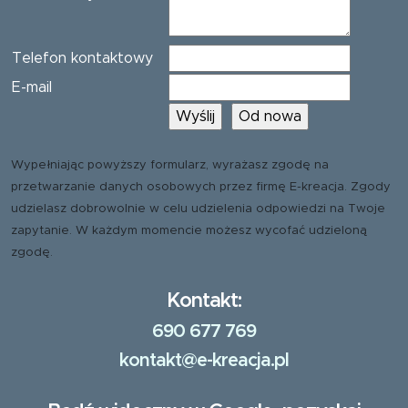
Telefon kontaktowy
E-mail
Wypełniając powyższy formularz, wyrażasz zgodę na
przetwarzanie danych osobowych przez firmę E-kreacja. Zgody
udzielasz dobrowolnie w celu udzielenia odpowiedzi na Twoje
zapytanie. W każdym momencie możesz wycofać udzieloną
zgodę.
Kontakt:
690 677 769
kontakt@e-kreacja.pl