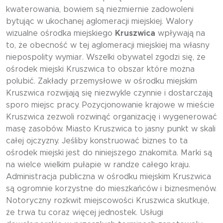
kwaterowania, bowiem są niezmiernie zadowoleni
bytując w ukochanej aglomeracji miejskiej. Walory
wizualne ośrodka miejskiego
Kruszwica
wpływają na
to, że obecność w tej aglomeracji miejskiej ma własny
niepospolity wymiar. Wszelki obywatel zgodzi się, że
ośrodek miejski Kruszwica to obszar które można
polubić. Zakłady przemysłowe w ośrodku miejskim
Kruszwica rozwijają się niezwykle czynnie i dostarczają
sporo miejsc pracy. Pozycjonowanie krajowe w mieście
Kruszwica zezwoli rozwinąć organizację i wygenerować
masę zasobów. Miasto Kruszwica to jasny punkt w skali
całej ojczyzny. Jeśliby konstruować biznes to ta
ośrodek miejski jest do niniejszego znakomita. Marki są
na wielce wielkim pułapie w randze całego kraju.
Administracja publiczna w ośrodku miejskim Kruszwica
są ogromnie korzystne do mieszkańców i biznesmenów.
Notoryczny rozkwit miejscowości Kruszwica skutkuje,
że trwa tu coraz więcej jednostek. Usługi