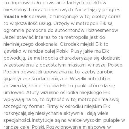
co doprowadziło powstanie ładnych obiektów
mieszkalnych oraz biznesowych. Nieustający progres
miasta Ełk
sprawia, iż funkcjonuje w tej okolicy coraz
to większa ilość usług. Urzędy w metropolii Ełk są
ogromnie pomocne do autochtonów i biznesmenów.
Jeżeli stawiać interes to ta metropolia jest do
nieniniejszego doskonała. Ośrodek miejski Ełk to
zjawisko w randze całej Polski. Plusy jakie ma Ełk
powodują, że metropolia charakteryzuje się dodatnio
w zestawieniu z pozostałymi miastami w naszej Polsce.
Poziom obywateli upoważnia na to, ażeby zarobić
gigantyczne środki pieniężne. Wszelki autochton
zatwierdzi, że metropolia Ełk to punkt które da się
umiłować. Atuty wizualne ośrodka miejskiego Ełk
wpływają na to, że bytność w tej metropolii ma swój
szczególny format. Firmy w ośrodku miejskim Ełk
rozkręcają się niesłychanie aktywnie i dają wiele
specjalności. Instytucje są na wielce wysokim pułapie w
randze całej Polski. Pozycjonowanie miejscowe w