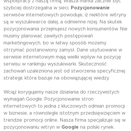
współpracy z naszą firmą, Wasza marka zacznie być
szybciej dostrzegalna w sieci.
Pozycjonowanie
serwisów internetowych powoduje, iż niektóre witryny
są w wyszukiwarce dalej, a odmienne niżej. Na skutek
pozycjonowania przejmujesz nowych konsumentów. Nie
musimy planować zawiłych postępowań
marketingowych, bo w łatwy sposób możemy
otrzymać postanowiony zamysł. Dane usytuowane w
serwisie internetowym mają wielki wpływ na pozycję
serwisu w rankingu wyszukiwarki. Skuteczność
zachowań uzależniona jest od stworzenia specyficznej
strategii, która bazuje na obowiązującej wiedzy.
Wciąż korygujemy nasze działania do rzeczywistych
wymagań Google. Pozycjonowanie stron
internetowych to jedna z kluczowych odmian promocji
w biznesie, a równolegle istotnym przedsięwzięciem w
trendzie promocji online. Nasza firma specjalizuje się w
pozycjonowaniu witryn w
Google
na polski rynek.