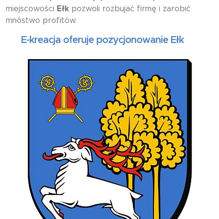
miejscowości
Ełk
pozwoli rozbujać firmę i zarobić
mnóstwo profitów.
E-kreacja oferuje pozycjonowanie Ełk