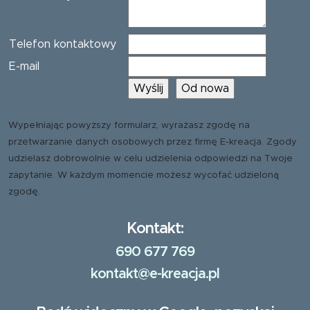
Telefon kontaktowy
E-mail
Wypełniając powyższy formularz, wyrażasz zgodę na
przetwarzanie danych osobowych przez firmę E-kreacja. Zgody
udzielasz dobrowolnie w celu udzielenia odpowiedzi na Twoje
zapytanie. W każdym momencie możesz wycofać udzieloną
zgodę.
Kontakt:
690 677 769
kontakt@e-kreacja.pl