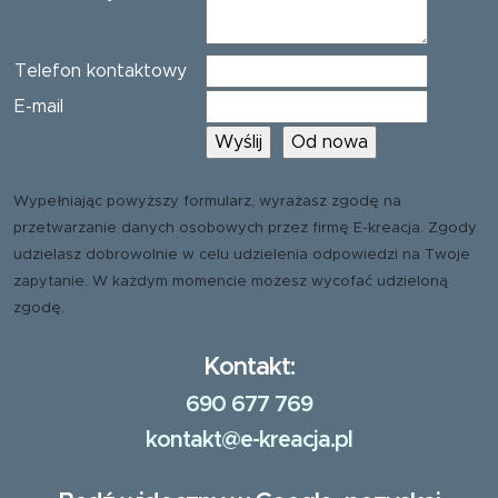
Telefon kontaktowy
E-mail
Wypełniając powyższy formularz, wyrażasz zgodę na
przetwarzanie danych osobowych przez firmę E-kreacja. Zgody
udzielasz dobrowolnie w celu udzielenia odpowiedzi na Twoje
zapytanie. W każdym momencie możesz wycofać udzieloną
zgodę.
Kontakt:
690 677 769
kontakt@e-kreacja.pl