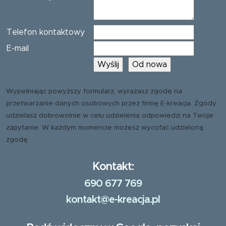
Telefon kontaktowy
E-mail
Wypełniając powyższy formularz, wyrażasz zgodę na
przetwarzanie danych osobowych przez firmę E-kreacja. Zgody
udzielasz dobrowolnie w celu udzielenia odpowiedzi na Twoje
zapytanie. W każdym momencie możesz wycofać udzieloną
zgodę.
Kontakt:
690 677 769
kontakt@e-kreacja.pl